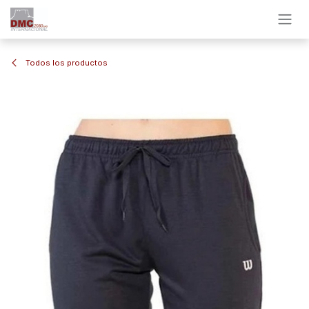
Ir al contenido
Todos los productos