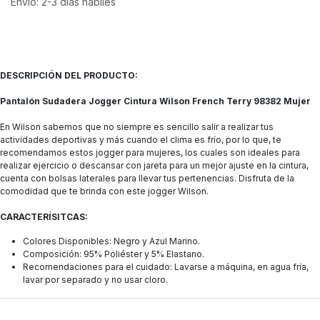
Envío: 2-3 días hábiles
DESCRIPCIÓN DEL PRODUCTO:
Pantalón Sudadera Jogger Cintura Wilson French Terry 98382 Mujer
En Wilson sabemos que no siempre es sencillo salir a realizar tus
actividades deportivas y más cuando el clima es frío, por lo que, te
recomendamos estos jogger para mujeres, los cuales son ideales para
realizar ejercicio o descansar con jareta para un mejor ajuste en la cintura,
cuenta con bolsas laterales para llevar tus pertenencias. Disfruta de la
comodidad que te brinda con este jogger Wilson.
CARACTERÍSITCAS:
Colores Disponibles: Negro y Azul Marino.
Composición: 95% Poliéster y 5% Elastano.
Recomendaciones para el cuidado: Lavarse a máquina, en agua fría,
lavar por separado y no usar cloro.