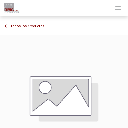
Ir al contenido
Todos los productos