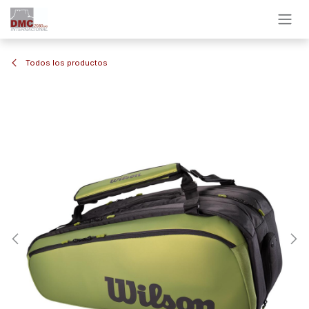
Ir al contenido
Todos los productos