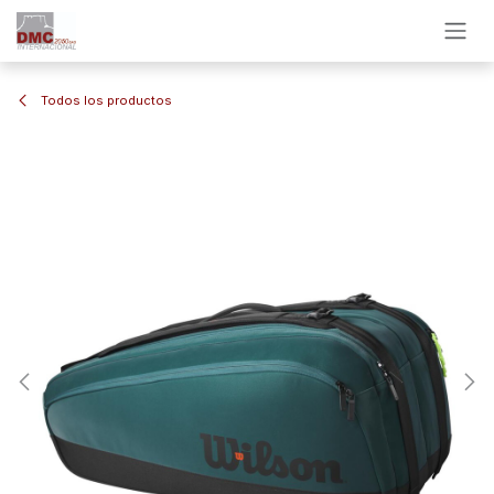
Ir al contenido
Todos los productos