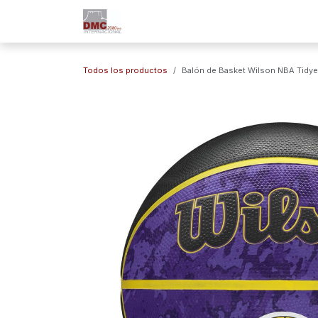
Ir al contenido
Inicio
Nuestra Empresa
Marc
Todos los productos
Balón de Basket Wilson NBA Tidye