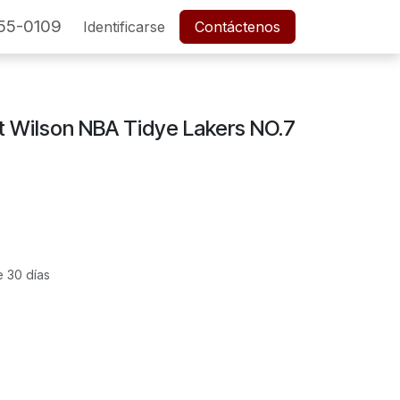
55-0109
SERVICIO POSTVENTA
Identificarse
Cita
Contáctenos
Empleos
t Wilson NBA Tidye Lakers NO.7
e 30 días