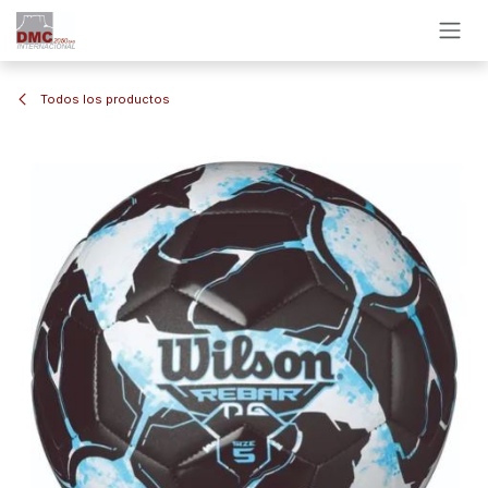
Ir al contenido
Todos los productos