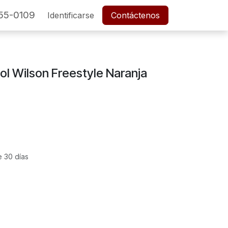
55-0109
SERVICIO POSTVENTA
Identificarse
Cita
Contáctenos
Empleos
ol Wilson Freestyle Naranja
e 30 días