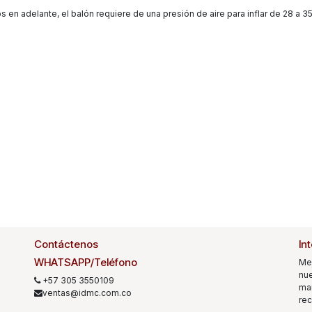
n adelante, el balón requiere de una presión de aire para inflar de 28 a 3
Contáctenos
In
WHATSAPP/Teléfono
Me
nue
+57 305 3550109
mar
ventas@idmc.com.co
rec