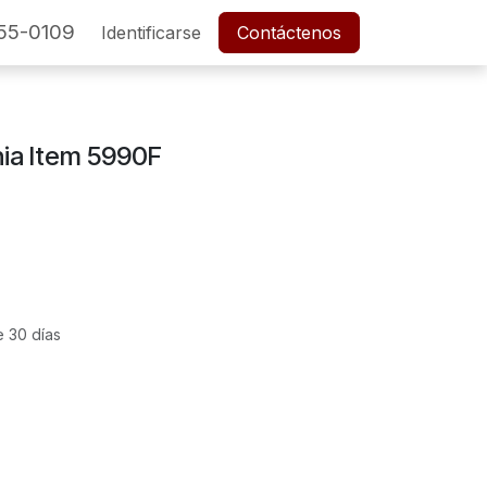
55-0109
SERVICIO POSTVENTA
Identificarse
Cita
Contáctenos
Empleos
ia Item 5990F
e 30 días